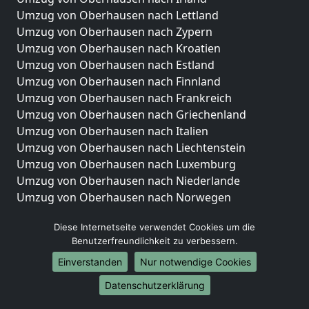
Umzug von Oberhausen nach Lettland
Umzug von Oberhausen nach Zypern
Umzug von Oberhausen nach Kroatien
Umzug von Oberhausen nach Estland
Umzug von Oberhausen nach Finnland
Umzug von Oberhausen nach Frankreich
Umzug von Oberhausen nach Griechenland
Umzug von Oberhausen nach Italien
Umzug von Oberhausen nach Liechtenstein
Umzug von Oberhausen nach Luxemburg
Umzug von Oberhausen nach Niederlande
Umzug von Oberhausen nach Norwegen
Umzüge-Deutschlandweit
Diese Internetseite verwendet Cookies um die
Benutzerfreundlichkeit zu verbessern.
Umzug von Oberhausen nach Berlin
Umzug von Oberhausen nach Hamburg
Einverstanden
Nur notwendige Cookies
Umzug von Oberhausen nach München
Datenschutzerklärung
Umzug von Oberhausen nach Köln