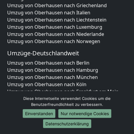
Umzug von Oberhausen nach Griechenland
Umzug von Oberhausen nach Italien
Umzug von Oberhausen nach Liechtenstein
Umzug von Oberhausen nach Luxemburg
Umzug von Oberhausen nach Niederlande
Umzug von Oberhausen nach Norwegen
Umzüge-Deutschlandweit
Umzug von Oberhausen nach Berlin
Umzug von Oberhausen nach Hamburg
Umzug von Oberhausen nach München
Umzug von Oberhausen nach Köln
Umzug von Oberhausen nach Frankfurt am Main
Umzug von Oberhausen nach Stuttgart
Diese Internetseite verwendet Cookies um die
Benutzerfreundlichkeit zu verbessern.
Umzug von Oberhausen nach Düsseldorf
Umzug von Oberhausen nach Leipzig
Einverstanden
Nur notwendige Cookies
Umzug von Oberhausen nach Dortmund
Datenschutzerklärung
Umzug von Oberhausen nach Essen