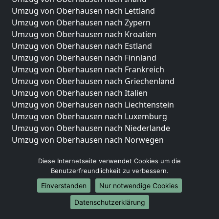
Umzug von Oberhausen nach Lettland
Umzug von Oberhausen nach Zypern
Umzug von Oberhausen nach Kroatien
Umzug von Oberhausen nach Estland
Umzug von Oberhausen nach Finnland
Umzug von Oberhausen nach Frankreich
Umzug von Oberhausen nach Griechenland
Umzug von Oberhausen nach Italien
Umzug von Oberhausen nach Liechtenstein
Umzug von Oberhausen nach Luxemburg
Umzug von Oberhausen nach Niederlande
Umzug von Oberhausen nach Norwegen
Umzüge-Deutschlandweit
Diese Internetseite verwendet Cookies um die
Benutzerfreundlichkeit zu verbessern.
Umzug von Oberhausen nach Berlin
Umzug von Oberhausen nach Hamburg
Einverstanden
Nur notwendige Cookies
Umzug von Oberhausen nach München
Datenschutzerklärung
Umzug von Oberhausen nach Köln