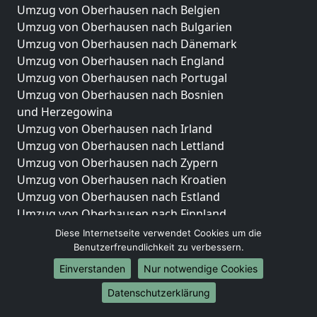
Umzug von Oberhausen nach Belgien
Umzug von Oberhausen nach Bulgarien
Umzug von Oberhausen nach Dänemark
Umzug von Oberhausen nach England
Umzug von Oberhausen nach Portugal
Umzug von Oberhausen nach Bosnien
und Herzegowina
Umzug von Oberhausen nach Irland
Umzug von Oberhausen nach Lettland
Umzug von Oberhausen nach Zypern
Umzug von Oberhausen nach Kroatien
Umzug von Oberhausen nach Estland
Umzug von Oberhausen nach Finnland
Umzug von Oberhausen nach Frankreich
Diese Internetseite verwendet Cookies um die
Umzug von Oberhausen nach Griechenland
Benutzerfreundlichkeit zu verbessern.
Umzug von Oberhausen nach Italien
Einverstanden
Nur notwendige Cookies
Umzug von Oberhausen nach Liechtenstein
Datenschutzerklärung
Umzug von Oberhausen nach Luxemburg
Umzug von Oberhausen nach Niederlande