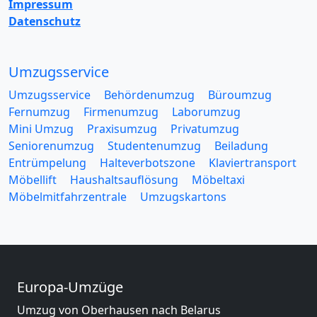
Impressum
Datenschutz
Umzugsservice
Umzugsservice
Behördenumzug
Büroumzug
Fernumzug
Firmenumzug
Laborumzug
Mini Umzug
Praxisumzug
Privatumzug
Seniorenumzug
Studentenumzug
Beiladung
Entrümpelung
Halteverbotszone
Klaviertransport
Möbellift
Haushaltsauflösung
Möbeltaxi
Möbelmitfahrzentrale
Umzugskartons
Europa-Umzüge
Umzug von Oberhausen nach Belarus