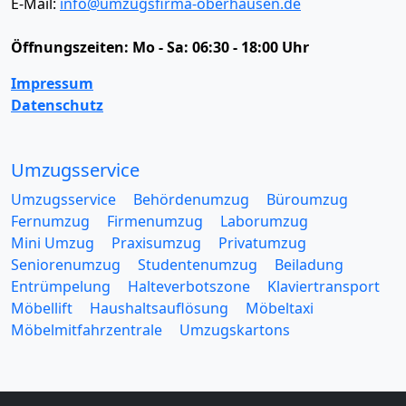
E-Mail:
info@umzugsfirma-oberhausen.de
Öffnungszeiten:
Mo - Sa: 06:30 - 18:00 Uhr
Impressum
Datenschutz
Umzugsservice
Umzugsservice
Behördenumzug
Büroumzug
Fernumzug
Firmenumzug
Laborumzug
Mini Umzug
Praxisumzug
Privatumzug
Seniorenumzug
Studentenumzug
Beiladung
Entrümpelung
Halteverbotszone
Klaviertransport
Möbellift
Haushaltsauflösung
Möbeltaxi
Möbelmitfahrzentrale
Umzugskartons