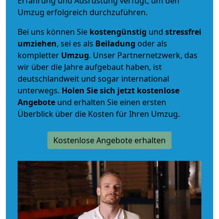
Erfahrung und Ausrüstung verfügt, um den
Umzug erfolgreich durchzuführen.
Bei uns können Sie
kostengünstig
und
stressfrei
umziehen
, sei es als
Beiladung
oder als
kompletter
Umzug
. Unser Partnernetzwerk, das
wir über die Jahre aufgebaut haben, ist
deutschlandweit und sogar international
unterwegs.
Holen Sie sich jetzt kostenlose
Angebote
und erhalten Sie einen ersten
Überblick über die Kosten für Ihren Umzug.
Kostenlose Angebote erhalten