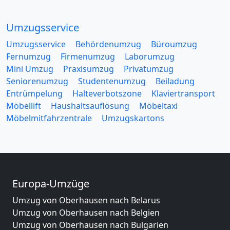
Umzugsservice
Umzugsservice
Behördenumzug
Büroumzug
Fernumzug
Firmenumzug
Laborumzug
Mini Umzug
Praxisumzug
Privatumzug
Seniorenumzug
Studentenumzug
Beiladung
Entrümpelung
Halteverbotszone
Klaviertransport
Möbellift
Haushaltsauflösung
Möbeltaxi
Möbelmitfahrzentrale
Umzugskartons
Europa-Umzüge
Umzug von Oberhausen nach Belarus
Umzug von Oberhausen nach Belgien
Umzug von Oberhausen nach Bulgarien