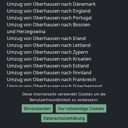
Umzug von Oberhausen nach Dänemark
Umzug von Oberhausen nach England
Umzug von Oberhausen nach Portugal
Umzug von Oberhausen nach Bosnien
und Herzegowina
Umzug von Oberhausen nach Irland
Umzug von Oberhausen nach Lettland
Umzug von Oberhausen nach Zypern
Umzug von Oberhausen nach Kroatien
Umzug von Oberhausen nach Estland
Umzug von Oberhausen nach Finnland
Umzug von Oberhausen nach Frankreich
Umzug von Oberhausen nach Griechenland
Umzug von Oberhausen nach Italien
Diese Internetseite verwendet Cookies um die
Umzug von Oberhausen nach Liechtenstein
Benutzerfreundlichkeit zu verbessern.
Umzug von Oberhausen nach Luxemburg
Einverstanden
Nur notwendige Cookies
Umzug von Oberhausen nach Niederlande
Datenschutzerklärung
Umzug von Oberhausen nach Norwegen