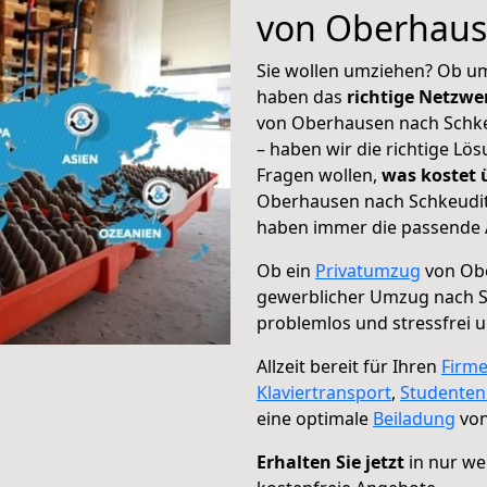
von Oberhaus
Sie wollen umziehen? Ob um
haben das
richtige Netzw
von Oberhausen nach Schkeu
– haben wir die richtige Lö
Fragen wollen,
was kostet
Oberhausen nach Schkeuditz
haben immer die passende A
Ob ein
Privatumzug
von Obe
gewerblicher Umzug nach S
problemlos und stressfrei 
Allzeit bereit für Ihren
Firm
Klaviertransport
,
Studente
eine optimale
Beiladung
von
Erhalten Sie jetzt
in nur we