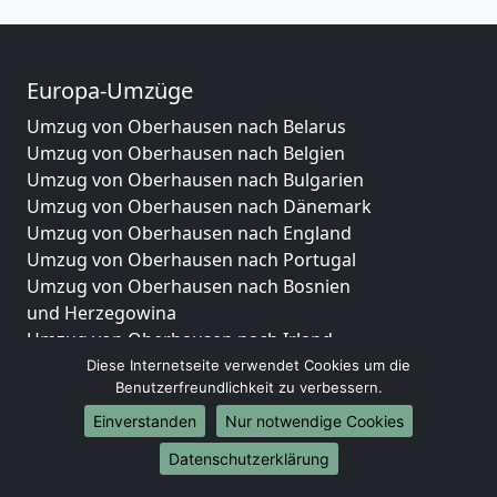
Europa-Umzüge
Umzug von Oberhausen nach Belarus
Umzug von Oberhausen nach Belgien
Umzug von Oberhausen nach Bulgarien
Umzug von Oberhausen nach Dänemark
Umzug von Oberhausen nach England
Umzug von Oberhausen nach Portugal
Umzug von Oberhausen nach Bosnien
und Herzegowina
Umzug von Oberhausen nach Irland
Umzug von Oberhausen nach Lettland
Diese Internetseite verwendet Cookies um die
Benutzerfreundlichkeit zu verbessern.
Umzug von Oberhausen nach Zypern
Umzug von Oberhausen nach Kroatien
Einverstanden
Nur notwendige Cookies
Umzug von Oberhausen nach Estland
Datenschutzerklärung
Umzug von Oberhausen nach Finnland