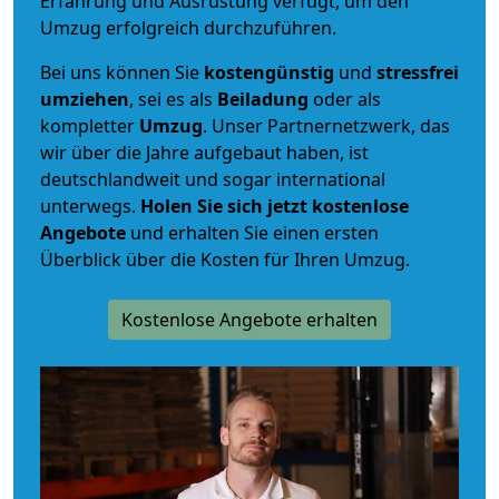
Erfahrung und Ausrüstung verfügt, um den
Umzug erfolgreich durchzuführen.
Bei uns können Sie
kostengünstig
und
stressfrei
umziehen
, sei es als
Beiladung
oder als
kompletter
Umzug
. Unser Partnernetzwerk, das
wir über die Jahre aufgebaut haben, ist
deutschlandweit und sogar international
unterwegs.
Holen Sie sich jetzt kostenlose
Angebote
und erhalten Sie einen ersten
Überblick über die Kosten für Ihren Umzug.
Kostenlose Angebote erhalten