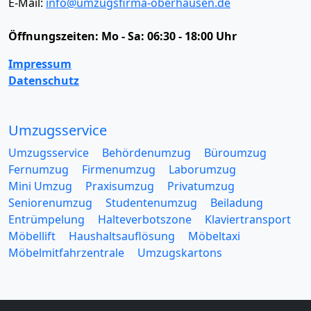
E-Mail:
info@umzugsfirma-oberhausen.de
Öffnungszeiten:
Mo - Sa: 06:30 - 18:00 Uhr
Impressum
Datenschutz
Umzugsservice
Umzugsservice
Behördenumzug
Büroumzug
Fernumzug
Firmenumzug
Laborumzug
Mini Umzug
Praxisumzug
Privatumzug
Seniorenumzug
Studentenumzug
Beiladung
Entrümpelung
Halteverbotszone
Klaviertransport
Möbellift
Haushaltsauflösung
Möbeltaxi
Möbelmitfahrzentrale
Umzugskartons