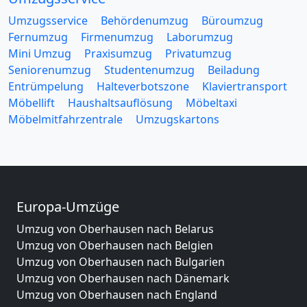
Umzugsservice
Behördenumzug
Büroumzug
Fernumzug
Firmenumzug
Laborumzug
Mini Umzug
Praxisumzug
Privatumzug
Seniorenumzug
Studentenumzug
Beiladung
Entrümpelung
Halteverbotszone
Klaviertransport
Möbellift
Haushaltsauflösung
Möbeltaxi
Möbelmitfahrzentrale
Umzugskartons
Europa-Umzüge
Umzug von Oberhausen nach Belarus
Umzug von Oberhausen nach Belgien
Umzug von Oberhausen nach Bulgarien
Umzug von Oberhausen nach Dänemark
Umzug von Oberhausen nach England