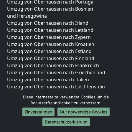
Umzug von Oberhausen nach Portugal
Umzug von Oberhausen nach Bosnien
und Herzegowina
Umzug von Oberhausen nach Irland
Umzug von Oberhausen nach Lettland
Umzug von Oberhausen nach Zypern
Umzug von Oberhausen nach Kroatien
Umzug von Oberhausen nach Estland
Umzug von Oberhausen nach Finnland
Umzug von Oberhausen nach Frankreich
Umzug von Oberhausen nach Griechenland
Umzug von Oberhausen nach Italien
Umzug von Oberhausen nach Liechtenstein
Umzug von Oberhausen nach Luxemburg
Diese Internetseite verwendet Cookies um die
Umzug von Oberhausen nach Niederlande
Benutzerfreundlichkeit zu verbessern.
Umzug von Oberhausen nach Norwegen
Einverstanden
Nur notwendige Cookies
Umzüge-Deutschlandweit
Datenschutzerklärung
Umzug von Oberhausen nach Berlin