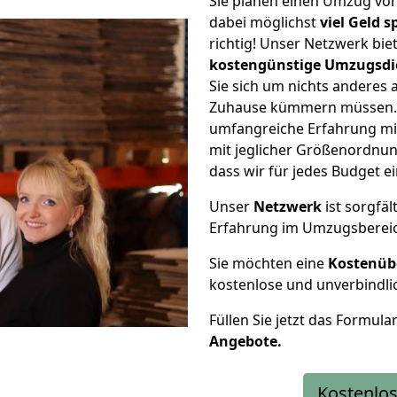
Sie planen einen Umzug v
dabei möglichst
viel Geld 
richtig! Unser Netzwerk bi
kostengünstige Umzugsdi
Sie sich um nichts anderes 
Zuhause kümmern müssen. W
umfangreiche Erfahrung m
mit jeglicher Größenordnun
dass wir für jedes Budget 
Unser
Netzwerk
ist sorgfäl
Erfahrung im Umzugsberei
Sie möchten eine
Kostenüb
kostenlose und unverbindli
Füllen Sie jetzt das Formula
Angebote.
Kostenlos