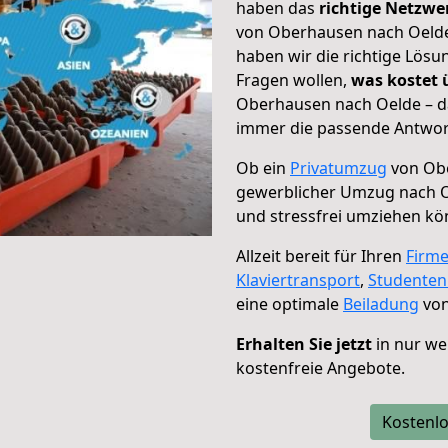
haben das
richtige Netzw
von Oberhausen nach Oelde 
haben wir die richtige Lösu
Fragen wollen,
was kostet
Oberhausen nach Oelde – da
immer die passende Antwort
Ob ein
Privatumzug
von Obe
gewerblicher Umzug nach 
und stressfrei umziehen kö
Allzeit bereit für Ihren
Firm
Klaviertransport
,
Studente
eine optimale
Beiladung
von
Erhalten Sie jetzt
in nur we
kostenfreie Angebote.
Kostenlo