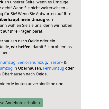
erk
an unserer Seite, wenn es Umzüge
geht! Wenn Sie nicht weiterwissen –
ng für Sie! Wenn Sie Antworten auf Ihre
 überhaupt mein Umzug
von
nn wählen Sie sie uns, denn wir haben
 auf Ihre Fragen parat.
rhausen nach Oelde oder ein
Oelde,
wir helfen
, damit Sie problemlos
nnen.
enumzug
,
Seniorenumzug
,
Tresor
– &
numzug
in Oberhausen,
Fernumzug
oder
 Oberhausen nach Oelde.
nigen Minuten unverbindliche und
se Angebote erhalten