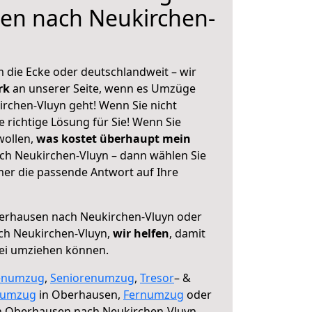
en nach Neukirchen-
 die Ecke oder deutschlandweit – wir
erk
an unserer Seite, wenn es Umzüge
rchen-Vluyn geht! Wenn Sie nicht
e richtige Lösung für Sie! Wenn Sie
wollen,
was kostet überhaupt mein
h Neukirchen-Vluyn – dann wählen Sie
mer die passende Antwort auf Ihre
rhausen nach Neukirchen-Vluyn oder
ch Neukirchen-Vluyn,
wir helfen
, damit
rei umziehen können.
enumzug
,
Seniorenumzug
,
Tresor
– &
numzug
in Oberhausen,
Fernumzug
oder
 Oberhausen nach Neukirchen-Vluyn.