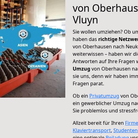
von Oberhaus
Vluyn
Sie wollen umziehen? Ob um
haben das
richtige Netzw
von Oberhausen nach Neuki
weiterwissen – haben wir di
Antworten auf Ihre Fragen 
Umzug
von Oberhausen nac
sie uns, denn wir haben im
Fragen parat.
Ob ein
Privatumzug
von Obe
ein gewerblicher Umzug na
Sie problemlos und stressf
Allzeit bereit für Ihren
Firm
Klaviertransport
,
Studente
eine optimale
Beiladung
von