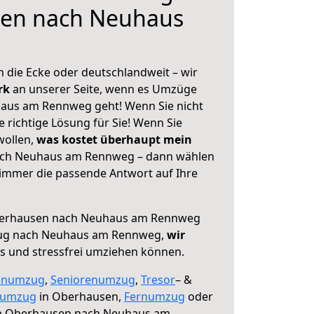
en nach Neuhaus
 die Ecke oder deutschlandweit – wir
erk
an unserer Seite, wenn es Umzüge
aus am Rennweg geht! Wenn Sie nicht
e richtige Lösung für Sie! Wenn Sie
wollen,
was kostet überhaupt mein
ch Neuhaus am Rennweg – dann wählen
 immer die passende Antwort auf Ihre
erhausen nach Neuhaus am Rennweg
zug nach Neuhaus am Rennweg,
wir
os und stressfrei umziehen können.
enumzug
,
Seniorenumzug
,
Tresor
– &
numzug
in Oberhausen,
Fernumzug
oder
 Oberhausen nach Neuhaus am