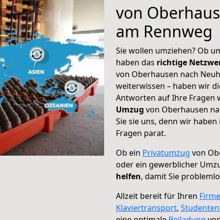
von Oberhaus
am Rennweg
Sie wollen umziehen? Ob um
haben das
richtige Netzw
von Oberhausen nach Neuh
weiterwissen – haben wir di
Antworten auf Ihre Fragen 
Umzug
von Oberhausen na
Sie sie uns, denn wir haben
Fragen parat.
Ob ein
Privatumzug
von Ob
oder ein gewerblicher Um
helfen
, damit Sie probleml
Allzeit bereit für Ihren
Firm
Klaviertransport
,
Studente
eine optimale
Beiladung
von