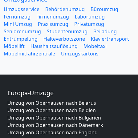
Umzugsservice
Behördenumzug
Büroumzug
Fernumzug
Firmenumzug
Laborumzug
Mini Umzug
Praxisumzug
Privatumzug
Seniorenumzug
Studentenumzug
Beiladung
Entrümpelung
Halteverbotszone
Klaviertransport
Möbellift
Haushaltsauflösung
Möbeltaxi
Möbelmitfahrzentrale
Umzugskartons
Europa-Umzüge
Umzug von Oberhausen nach Belarus
Umzug von Oberhausen nach Belgien
Umzug von Oberhausen nach Bulgarien
Umzug von Oberhausen nach Dänemark
Umzug von Oberhausen nach England