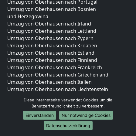
Umzug von Oberhausen nach Portugal
Umzug von Oberhausen nach Bosnien
und Herzegowina
Umzug von Oberhausen nach Irland
Umzug von Oberhausen nach Lettland
Umzug von Oberhausen nach Zypern
Umzug von Oberhausen nach Kroatien
Umzug von Oberhausen nach Estland
Umzug von Oberhausen nach Finnland
Umzug von Oberhausen nach Frankreich
Umzug von Oberhausen nach Griechenland
Umzug von Oberhausen nach Italien
Umzug von Oberhausen nach Liechtenstein
Umzug von Oberhausen nach Luxemburg
Diese Internetseite verwendet Cookies um die
Umzug von Oberhausen nach Niederlande
Benutzerfreundlichkeit zu verbessern.
Umzug von Oberhausen nach Norwegen
Einverstanden
Nur notwendige Cookies
Umzüge-Deutschlandweit
Datenschutzerklärung
Umzug von Oberhausen nach Berlin