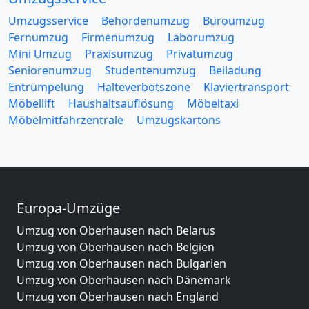
Umzugsservice
Behördenumzug
Büroumzug
Fernumzug
Firmenumzug
Laborumzug
Mini Umzug
Praxisumzug
Privatumzug
Seniorenumzug
Studentenumzug
Beiladung
Entrümpelung
Halteverbotszone
Klaviertransport
Möbellift
Haushaltsauflösung
Möbeltaxi
Möbelmitfahrzentrale
Umzugskartons
Europa-Umzüge
Umzug von Oberhausen nach Belarus
Umzug von Oberhausen nach Belgien
Umzug von Oberhausen nach Bulgarien
Umzug von Oberhausen nach Dänemark
Umzug von Oberhausen nach England