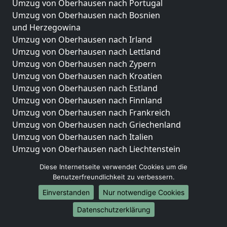
Umzug von Oberhausen nach Portugal
Umzug von Oberhausen nach Bosnien
und Herzegowina
Umzug von Oberhausen nach Irland
Umzug von Oberhausen nach Lettland
Umzug von Oberhausen nach Zypern
Umzug von Oberhausen nach Kroatien
Umzug von Oberhausen nach Estland
Umzug von Oberhausen nach Finnland
Umzug von Oberhausen nach Frankreich
Umzug von Oberhausen nach Griechenland
Umzug von Oberhausen nach Italien
Umzug von Oberhausen nach Liechtenstein
Umzug von Oberhausen nach Luxemburg
Diese Internetseite verwendet Cookies um die
Umzug von Oberhausen nach Niederlande
Benutzerfreundlichkeit zu verbessern.
Umzug von Oberhausen nach Norwegen
Einverstanden
Nur notwendige Cookies
Umzüge-Deutschlandweit
Datenschutzerklärung
Umzug von Oberhausen nach Berlin