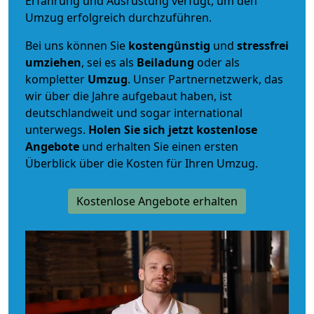
Erfahrung und Ausrüstung verfügt, um den
Umzug erfolgreich durchzuführen.
Bei uns können Sie
kostengünstig
und
stressfrei
umziehen
, sei es als
Beiladung
oder als
kompletter
Umzug
. Unser Partnernetzwerk, das
wir über die Jahre aufgebaut haben, ist
deutschlandweit und sogar international
unterwegs.
Holen Sie sich jetzt kostenlose
Angebote
und erhalten Sie einen ersten
Überblick über die Kosten für Ihren Umzug.
Kostenlose Angebote erhalten