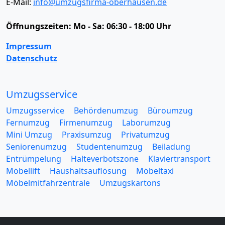
E-Mail:
info@umzugsfirma-oberhausen.de
Öffnungszeiten:
Mo - Sa: 06:30 - 18:00 Uhr
Impressum
Datenschutz
Umzugsservice
Umzugsservice
Behördenumzug
Büroumzug
Fernumzug
Firmenumzug
Laborumzug
Mini Umzug
Praxisumzug
Privatumzug
Seniorenumzug
Studentenumzug
Beiladung
Entrümpelung
Halteverbotszone
Klaviertransport
Möbellift
Haushaltsauflösung
Möbeltaxi
Möbelmitfahrzentrale
Umzugskartons