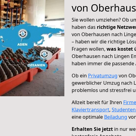
von Oberhaus
Sie wollen umziehen? Ob um
haben das
richtige Netzw
von Oberhausen nach Linge
– haben wir die richtige Lö
Fragen wollen,
was kostet
Oberhausen nach Lingen Ems
haben immer die passende A
Ob ein
Privatumzug
von Obe
gewerblicher Umzug nach 
problemlos und stressfrei 
Allzeit bereit für Ihren
Firm
Klaviertransport
,
Studente
eine optimale
Beiladung
von
Erhalten Sie jetzt
in nur we