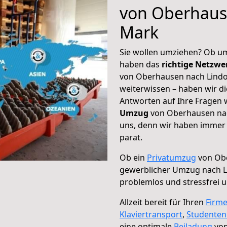
von Oberhaus
Mark
Sie wollen umziehen? Ob um
haben das
richtige Netzw
von Oberhausen nach Lindo
weiterwissen – haben wir di
Antworten auf Ihre Fragen 
Umzug
von Oberhausen nac
uns, denn wir haben immer 
parat.
Ob ein
Privatumzug
von Obe
gewerblicher Umzug nach 
problemlos und stressfrei 
Allzeit bereit für Ihren
Firm
Klaviertransport
,
Studente
eine optimale
Beiladung
von