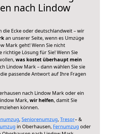
en nach Lindow
 die Ecke oder deutschlandweit – wir
erk
an unserer Seite, wenn es Umzüge
w Mark geht! Wenn Sie nicht
e richtige Lösung für Sie! Wenn Sie
wollen,
was kostet überhaupt mein
h Lindow Mark – dann wählen Sie sie
die passende Antwort auf Ihre Fragen
rhausen nach Lindow Mark oder ein
Lindow Mark,
wir helfen
, damit Sie
umziehen können.
enumzug
,
Seniorenumzug
,
Tresor
– &
numzug
in Oberhausen,
Fernumzug
oder
 Oberhausen nach Lindow Mark.