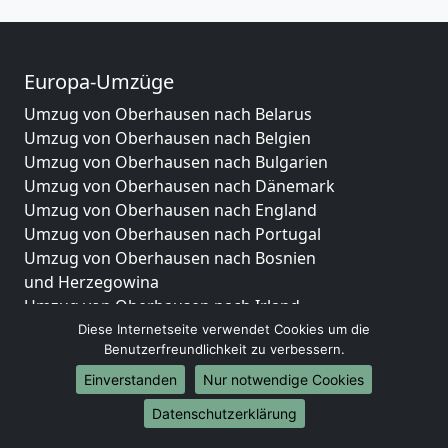
Europa-Umzüge
Umzug von Oberhausen nach Belarus
Umzug von Oberhausen nach Belgien
Umzug von Oberhausen nach Bulgarien
Umzug von Oberhausen nach Dänemark
Umzug von Oberhausen nach England
Umzug von Oberhausen nach Portugal
Umzug von Oberhausen nach Bosnien
und Herzegowina
Umzug von Oberhausen nach Irland
Umzug von Oberhausen nach Lettland
Diese Internetseite verwendet Cookies um die
Benutzerfreundlichkeit zu verbessern.
Umzug von Oberhausen nach Zypern
Umzug von Oberhausen nach Kroatien
Einverstanden
Nur notwendige Cookies
Umzug von Oberhausen nach Estland
Datenschutzerklärung
Umzug von Oberhausen nach Finnland