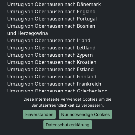
Umzug von Oberhausen nach Dänemark
Umzug von Oberhausen nach England
Umzug von Oberhausen nach Portugal
Umzug von Oberhausen nach Bosnien
und Herzegowina
Umzug von Oberhausen nach Irland
Umzug von Oberhausen nach Lettland
Umzug von Oberhausen nach Zypern
Umzug von Oberhausen nach Kroatien
Umzug von Oberhausen nach Estland
Umzug von Oberhausen nach Finnland
Umzug von Oberhausen nach Frankreich
Umzug von Oberhausen nach Griechenland
Umzug von Oberhausen nach Italien
Diese Internetseite verwendet Cookies um die
Umzug von Oberhausen nach Liechtenstein
Benutzerfreundlichkeit zu verbessern.
Umzug von Oberhausen nach Luxemburg
Einverstanden
Nur notwendige Cookies
Umzug von Oberhausen nach Niederlande
Datenschutzerklärung
Umzug von Oberhausen nach Norwegen