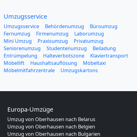
Umzugsservice
Umzugsservice
Behördenumzug
Büroumzug
Fernumzug
Firmenumzug
Laborumzug
Mini Umzug
Praxisumzug
Privatumzug
Seniorenumzug
Studentenumzug
Beiladung
Entrümpelung
Halteverbotszone
Klaviertransport
Möbellift
Haushaltsauflösung
Möbeltaxi
Möbelmitfahrzentrale
Umzugskartons
Europa-Umzüge
Umzug von Oberhausen nach Belarus
Umzug von Oberhausen nach Belgien
Umzug von Oberhausen nach Bulgarien