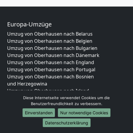
Europa-Umzüge
Umzug von Oberhausen nach Belarus
Umzug von Oberhausen nach Belgien
Umzug von Oberhausen nach Bulgarien
Umzug von Oberhausen nach Dänemark
Umzug von Oberhausen nach England
Umzug von Oberhausen nach Portugal
Umzug von Oberhausen nach Bosnien
und Herzegowina
Umzug von Oberhausen nach Irland
Umzug von Oberhausen nach Lettland
Diese Internetseite verwendet Cookies um die
Benutzerfreundlichkeit zu verbessern.
Umzug von Oberhausen nach Zypern
Umzug von Oberhausen nach Kroatien
Einverstanden
Nur notwendige Cookies
Umzug von Oberhausen nach Estland
Datenschutzerklärung
Umzug von Oberhausen nach Finnland