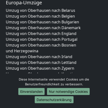
Europa-Umzüge
Umzug von Oberhausen nach Belarus
Umzug von Oberhausen nach Belgien
Umzug von Oberhausen nach Bulgarien
Umzug von Oberhausen nach Dänemark
Umzug von Oberhausen nach England
Umzug von Oberhausen nach Portugal
Umzug von Oberhausen nach Bosnien
und Herzegowina
Umzug von Oberhausen nach Irland
Umzug von Oberhausen nach Lettland
Umzug von Oberhausen nach Zypern
Umzug von Oberhausen nach Kroatien
Umzug von Oberhausen nach Estland
Diese Internetseite verwendet Cookies um die
Benutzerfreundlichkeit zu verbessern.
Umzug von Oberhausen nach Finnland
Umzug von Oberhausen nach Frankreich
Einverstanden
Nur notwendige Cookies
Umzug von Oberhausen nach Griechenland
Datenschutzerklärung
Umzug von Oberhausen nach Italien