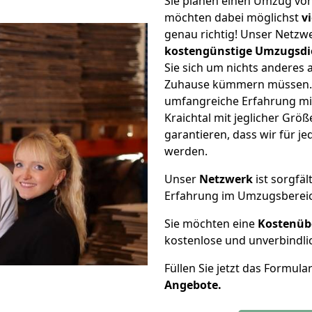
Sie planen einen Umzug vo
möchten dabei möglichst
v
genau richtig! Unser Netzw
kostengünstige Umzugsdi
Sie sich um nichts anderes 
Zuhause kümmern müssen. W
umfangreiche Erfahrung m
Kraichtal mit jeglicher Gr
garantieren, dass wir für j
werden.
Unser
Netzwerk
ist sorgfäl
Erfahrung im Umzugsberei
Sie möchten eine
Kostenüb
kostenlose und unverbindli
Füllen Sie jetzt das Formula
Angebote.