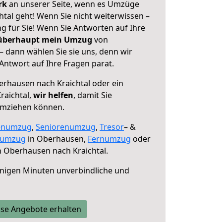
erk
an unserer Seite, wenn es Umzüge
tal geht! Wenn Sie nicht weiterwissen –
ng für Sie! Wenn Sie Antworten auf Ihre
 überhaupt mein Umzug
von
– dann wählen Sie sie uns, denn wir
ntwort auf Ihre Fragen parat.
rhausen nach Kraichtal oder ein
raichtal,
wir helfen
, damit Sie
umziehen können.
enumzug
,
Seniorenumzug
,
Tresor
– &
numzug
in Oberhausen,
Fernumzug
oder
 Oberhausen nach Kraichtal.
nigen Minuten unverbindliche und
se Angebote erhalten