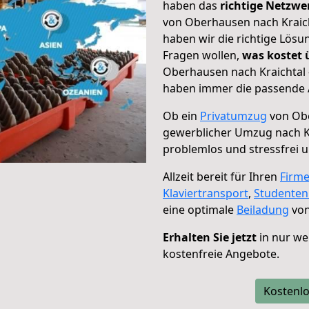
haben das
richtige Netzw
von Oberhausen nach Kraich
haben wir die richtige Lösu
Fragen wollen,
was kostet
Oberhausen nach Kraichtal 
haben immer die passende A
Ob ein
Privatumzug
von Obe
gewerblicher Umzug nach K
problemlos und stressfrei 
Allzeit bereit für Ihren
Firm
Klaviertransport
,
Studente
eine optimale
Beiladung
von
Erhalten Sie jetzt
in nur we
kostenfreie Angebote.
Kostenlo