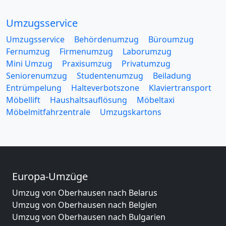
Umzugsservice
Umzugsservice
Behördenumzug
Büroumzug
Fernumzug
Firmenumzug
Laborumzug
Mini Umzug
Praxisumzug
Privatumzug
Seniorenumzug
Studentenumzug
Beiladung
Entrümpelung
Halteverbotszone
Klaviertransport
Möbellift
Haushaltsauflösung
Möbeltaxi
Möbelmitfahrzentrale
Umzugskartons
Europa-Umzüge
Umzug von Oberhausen nach Belarus
Umzug von Oberhausen nach Belgien
Umzug von Oberhausen nach Bulgarien