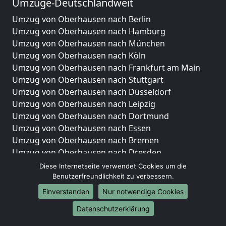
Umzüge-Deutschlandweit
Umzug von Oberhausen nach Berlin
Umzug von Oberhausen nach Hamburg
Umzug von Oberhausen nach München
Umzug von Oberhausen nach Köln
Umzug von Oberhausen nach Frankfurt am Main
Umzug von Oberhausen nach Stuttgart
Umzug von Oberhausen nach Düsseldorf
Umzug von Oberhausen nach Leipzig
Umzug von Oberhausen nach Dortmund
Umzug von Oberhausen nach Essen
Umzug von Oberhausen nach Bremen
Umzug von Oberhausen nach Dresden
Umzug von Oberhausen nach Hannover
Diese Internetseite verwendet Cookies um die
Umzug von Oberhausen nach Nürnberg
Benutzerfreundlichkeit zu verbessern.
Umzug von Oberhausen nach Duisburg
Einverstanden
Nur notwendige Cookies
Umzug von Oberhausen nach Bochum
Datenschutzerklärung
Umzug von Oberhausen nach Wuppertal
Umzug von Oberhausen nach Bielefeld