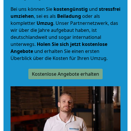
Bei uns können Sie
kostengünstig
und
stressfrei
umziehen
, sei es als
Beiladung
oder als
kompletter
Umzug
. Unser Partnernetzwerk, das
wir über die Jahre aufgebaut haben, ist
deutschlandweit und sogar international
unterwegs.
Holen Sie sich jetzt kostenlose
Angebote
und erhalten Sie einen ersten
Überblick über die Kosten für Ihren Umzug.
Kostenlose Angebote erhalten