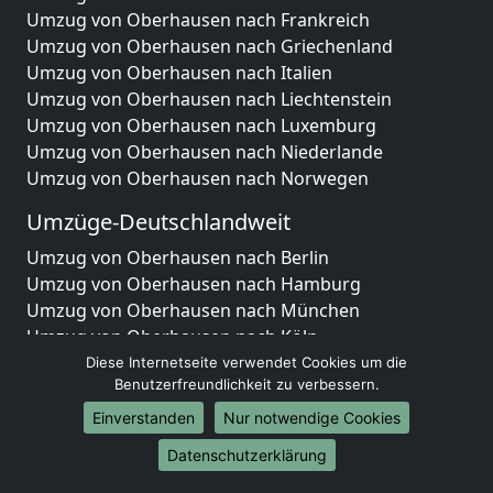
Umzug von Oberhausen nach Frankreich
Umzug von Oberhausen nach Griechenland
Umzug von Oberhausen nach Italien
Umzug von Oberhausen nach Liechtenstein
Umzug von Oberhausen nach Luxemburg
Umzug von Oberhausen nach Niederlande
Umzug von Oberhausen nach Norwegen
Umzüge-Deutschlandweit
Umzug von Oberhausen nach Berlin
Umzug von Oberhausen nach Hamburg
Umzug von Oberhausen nach München
Umzug von Oberhausen nach Köln
Umzug von Oberhausen nach Frankfurt am Main
Diese Internetseite verwendet Cookies um die
Benutzerfreundlichkeit zu verbessern.
Umzug von Oberhausen nach Stuttgart
Umzug von Oberhausen nach Düsseldorf
Einverstanden
Nur notwendige Cookies
Umzug von Oberhausen nach Leipzig
Datenschutzerklärung
Umzug von Oberhausen nach Dortmund