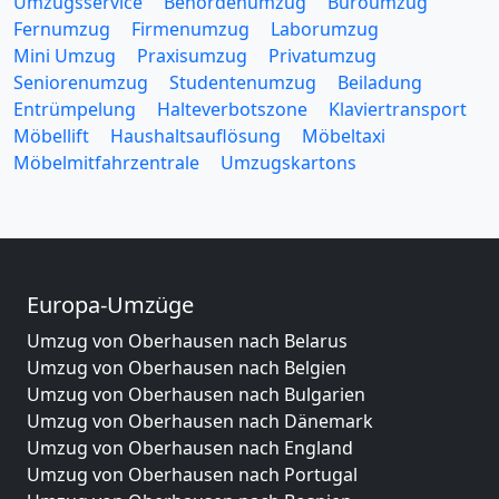
Umzugsservice
Behördenumzug
Büroumzug
Fernumzug
Firmenumzug
Laborumzug
Mini Umzug
Praxisumzug
Privatumzug
Seniorenumzug
Studentenumzug
Beiladung
Entrümpelung
Halteverbotszone
Klaviertransport
Möbellift
Haushaltsauflösung
Möbeltaxi
Möbelmitfahrzentrale
Umzugskartons
Europa-Umzüge
Umzug von Oberhausen nach Belarus
Umzug von Oberhausen nach Belgien
Umzug von Oberhausen nach Bulgarien
Umzug von Oberhausen nach Dänemark
Umzug von Oberhausen nach England
Umzug von Oberhausen nach Portugal