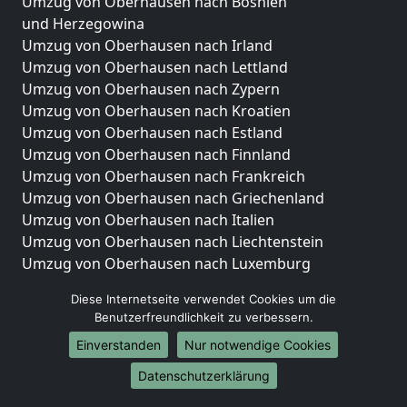
Umzug von Oberhausen nach Bosnien
und Herzegowina
Umzug von Oberhausen nach Irland
Umzug von Oberhausen nach Lettland
Umzug von Oberhausen nach Zypern
Umzug von Oberhausen nach Kroatien
Umzug von Oberhausen nach Estland
Umzug von Oberhausen nach Finnland
Umzug von Oberhausen nach Frankreich
Umzug von Oberhausen nach Griechenland
Umzug von Oberhausen nach Italien
Umzug von Oberhausen nach Liechtenstein
Umzug von Oberhausen nach Luxemburg
Umzug von Oberhausen nach Niederlande
Diese Internetseite verwendet Cookies um die
Umzug von Oberhausen nach Norwegen
Benutzerfreundlichkeit zu verbessern.
Umzüge-Deutschlandweit
Einverstanden
Nur notwendige Cookies
Umzug von Oberhausen nach Berlin
Datenschutzerklärung
Umzug von Oberhausen nach Hamburg