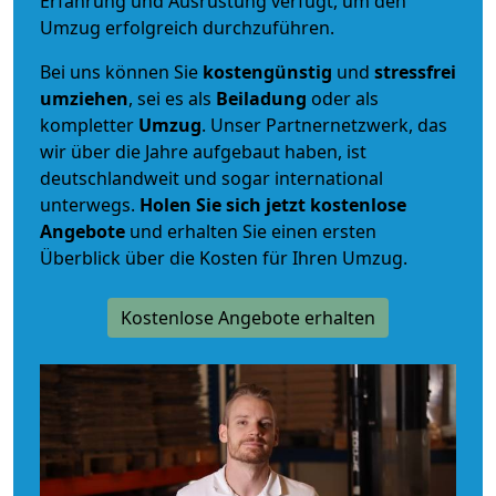
Erfahrung und Ausrüstung verfügt, um den
Umzug erfolgreich durchzuführen.
Bei uns können Sie
kostengünstig
und
stressfrei
umziehen
, sei es als
Beiladung
oder als
kompletter
Umzug
. Unser Partnernetzwerk, das
wir über die Jahre aufgebaut haben, ist
deutschlandweit und sogar international
unterwegs.
Holen Sie sich jetzt kostenlose
Angebote
und erhalten Sie einen ersten
Überblick über die Kosten für Ihren Umzug.
Kostenlose Angebote erhalten