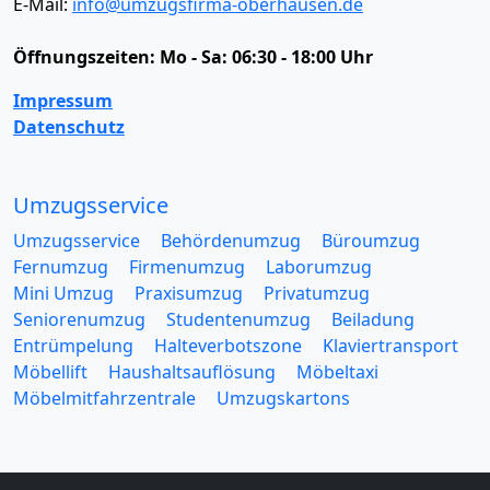
E-Mail:
info@umzugsfirma-oberhausen.de
Öffnungszeiten:
Mo - Sa: 06:30 - 18:00 Uhr
Impressum
Datenschutz
Umzugsservice
Umzugsservice
Behördenumzug
Büroumzug
Fernumzug
Firmenumzug
Laborumzug
Mini Umzug
Praxisumzug
Privatumzug
Seniorenumzug
Studentenumzug
Beiladung
Entrümpelung
Halteverbotszone
Klaviertransport
Möbellift
Haushaltsauflösung
Möbeltaxi
Möbelmitfahrzentrale
Umzugskartons