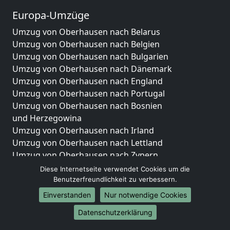
Europa-Umzüge
Umzug von Oberhausen nach Belarus
Umzug von Oberhausen nach Belgien
Umzug von Oberhausen nach Bulgarien
Umzug von Oberhausen nach Dänemark
Umzug von Oberhausen nach England
Umzug von Oberhausen nach Portugal
Umzug von Oberhausen nach Bosnien
und Herzegowina
Umzug von Oberhausen nach Irland
Umzug von Oberhausen nach Lettland
Umzug von Oberhausen nach Zypern
Umzug von Oberhausen nach Kroatien
Diese Internetseite verwendet Cookies um die
Umzug von Oberhausen nach Estland
Benutzerfreundlichkeit zu verbessern.
Umzug von Oberhausen nach Finnland
Einverstanden
Nur notwendige Cookies
Umzug von Oberhausen nach Frankreich
Datenschutzerklärung
Umzug von Oberhausen nach Griechenland
Umzug von Oberhausen nach Italien