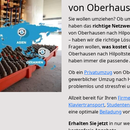
von Oberhause
Sie wollen umziehen? Ob um
haben das
richtige Netzw
von Oberhausen nach Hilpol
– haben wir die richtige Lö
Fragen wollen,
was kostet
Oberhausen nach Hilpoltstei
haben immer die passende A
Ob ein
Privatumzug
von Obe
gewerblicher Umzug nach Hi
problemlos und stressfrei 
Allzeit bereit für Ihren
Firm
Klaviertransport
,
Studente
eine optimale
Beiladung
von
Erhalten Sie jetzt
in nur we