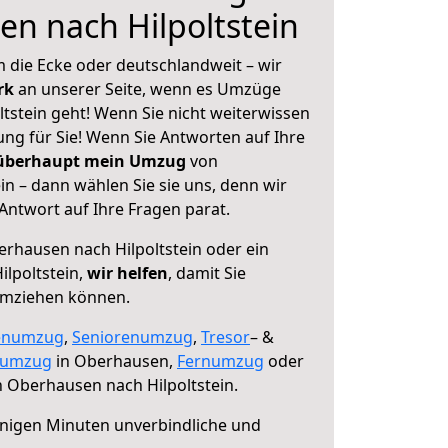
n nach Hilpoltstein
 die Ecke oder deutschlandweit – wir
erk
an unserer Seite, wenn es Umzüge
tstein geht! Wenn Sie nicht weiterwissen
sung für Sie! Wenn Sie Antworten auf Ihre
 überhaupt mein Umzug
von
n – dann wählen Sie sie uns, denn wir
ntwort auf Ihre Fragen parat.
rhausen nach Hilpoltstein oder ein
lpoltstein,
wir helfen
, damit Sie
umziehen können.
enumzug
,
Seniorenumzug
,
Tresor
– &
numzug
in Oberhausen,
Fernumzug
oder
 Oberhausen nach Hilpoltstein.
nigen Minuten unverbindliche und