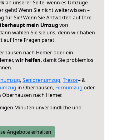
erk
an unserer Seite, wenn es Umzüge
 geht! Wenn Sie nicht weiterwissen –
ng für Sie! Wenn Sie Antworten auf Ihre
 überhaupt mein Umzug
von
ann wählen Sie sie uns, denn wir haben
 auf Ihre Fragen parat.
rhausen nach Hemer oder ein
Hemer,
wir helfen
, damit Sie problemlos
nnen.
enumzug
,
Seniorenumzug
,
Tresor
– &
numzug
in Oberhausen,
Fernumzug
oder
 Oberhausen nach Hemer.
nigen Minuten unverbindliche und
se Angebote erhalten