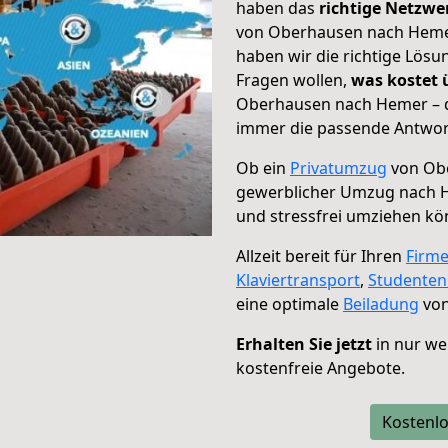
haben das
richtige Netzw
von Oberhausen nach Hemer
haben wir die richtige Lösu
Fragen wollen,
was kostet
Oberhausen nach Hemer – d
immer die passende Antwort
Ob ein
Privatumzug
von Obe
gewerblicher Umzug nach 
und stressfrei umziehen kö
Allzeit bereit für Ihren
Firm
Klaviertransport
,
Studente
eine optimale
Beiladung
von
Erhalten Sie jetzt
in nur we
kostenfreie Angebote.
Kostenlo