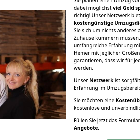
Sie planen einen Umzug v
dabei möglichst
viel Geld 
richtig! Unser Netzwerk bi
kostengünstige Umzugsdi
Sie sich um nichts anderes 
Zuhause kümmern müssen. W
umfangreiche Erfahrung m
Hemer mit jeglicher Größe
garantieren, dass wir für j
werden.
Unser
Netzwerk
ist sorgfäl
Erfahrung im Umzugsberei
Sie möchten eine
Kostenüb
kostenlose und unverbindli
Füllen Sie jetzt das Formula
Angebote.