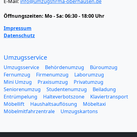
E-Mail:
info@umzugsfirma-oberhausen.de
Öffnungszeiten:
Mo - Sa: 06:30 - 18:00 Uhr
Impressum
Datenschutz
Umzugsservice
Umzugsservice
Behördenumzug
Büroumzug
Fernumzug
Firmenumzug
Laborumzug
Mini Umzug
Praxisumzug
Privatumzug
Seniorenumzug
Studentenumzug
Beiladung
Entrümpelung
Halteverbotszone
Klaviertransport
Möbellift
Haushaltsauflösung
Möbeltaxi
Möbelmitfahrzentrale
Umzugskartons