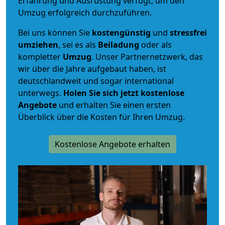
Erfahrung und Ausrüstung verfügt, um den
Umzug erfolgreich durchzuführen.
Bei uns können Sie
kostengünstig
und
stressfrei
umziehen
, sei es als
Beiladung
oder als
kompletter
Umzug
. Unser Partnernetzwerk, das
wir über die Jahre aufgebaut haben, ist
deutschlandweit und sogar international
unterwegs.
Holen Sie sich jetzt kostenlose
Angebote
und erhalten Sie einen ersten
Überblick über die Kosten für Ihren Umzug.
Kostenlose Angebote erhalten