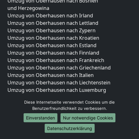
Umzug von Oberhausen nach Bosnien
und Herzegowina
Umzug von Oberhausen nach Irland
Umzug von Oberhausen nach Lettland
Umzug von Oberhausen nach Zypern
Umzug von Oberhausen nach Kroatien
Umzug von Oberhausen nach Estland
Umzug von Oberhausen nach Finnland
Umzug von Oberhausen nach Frankreich
Umzug von Oberhausen nach Griechenland
Umzug von Oberhausen nach Italien
Umzug von Oberhausen nach Liechtenstein
Umzug von Oberhausen nach Luxemburg
Umzug von Oberhausen nach Niederlande
Diese Internetseite verwendet Cookies um die
Umzug von Oberhausen nach Norwegen
Benutzerfreundlichkeit zu verbessern.
Umzüge-Deutschlandweit
Einverstanden
Nur notwendige Cookies
Umzug von Oberhausen nach Berlin
Datenschutzerklärung
Umzug von Oberhausen nach Hamburg