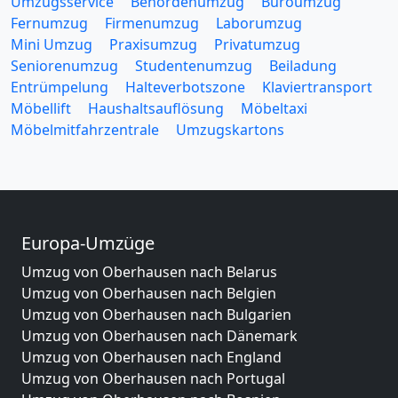
Umzugsservice
Behördenumzug
Büroumzug
Fernumzug
Firmenumzug
Laborumzug
Mini Umzug
Praxisumzug
Privatumzug
Seniorenumzug
Studentenumzug
Beiladung
Entrümpelung
Halteverbotszone
Klaviertransport
Möbellift
Haushaltsauflösung
Möbeltaxi
Möbelmitfahrzentrale
Umzugskartons
Europa-Umzüge
Umzug von Oberhausen nach Belarus
Umzug von Oberhausen nach Belgien
Umzug von Oberhausen nach Bulgarien
Umzug von Oberhausen nach Dänemark
Umzug von Oberhausen nach England
Umzug von Oberhausen nach Portugal