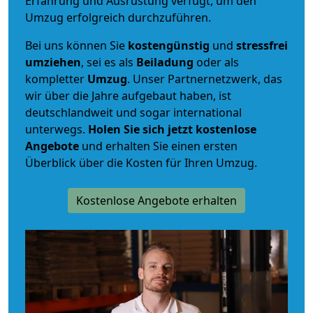
Erfahrung und Ausrüstung verfügt, um den
Umzug erfolgreich durchzuführen.
Bei uns können Sie
kostengünstig
und
stressfrei
umziehen
, sei es als
Beiladung
oder als
kompletter
Umzug
. Unser Partnernetzwerk, das
wir über die Jahre aufgebaut haben, ist
deutschlandweit und sogar international
unterwegs.
Holen Sie sich jetzt kostenlose
Angebote
und erhalten Sie einen ersten
Überblick über die Kosten für Ihren Umzug.
Kostenlose Angebote erhalten