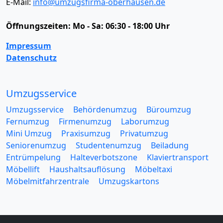
E-Mail:
info@umzugsfirma-oberhausen.de
Öffnungszeiten:
Mo - Sa: 06:30 - 18:00 Uhr
Impressum
Datenschutz
Umzugsservice
Umzugsservice
Behördenumzug
Büroumzug
Fernumzug
Firmenumzug
Laborumzug
Mini Umzug
Praxisumzug
Privatumzug
Seniorenumzug
Studentenumzug
Beiladung
Entrümpelung
Halteverbotszone
Klaviertransport
Möbellift
Haushaltsauflösung
Möbeltaxi
Möbelmitfahrzentrale
Umzugskartons