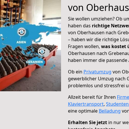
von Oberhaus
Sie wollen umziehen? Ob um
haben das
richtige Netzw
von Oberhausen nach Grebe
– haben wir die richtige Lö
Fragen wollen,
was kostet
Oberhausen nach Grebenau –
haben immer die passende A
Ob ein
Privatumzug
von Obe
gewerblicher Umzug nach 
problemlos und stressfrei 
Allzeit bereit für Ihren
Firm
Klaviertransport
,
Studente
eine optimale
Beiladung
von
Erhalten Sie jetzt
in nur we