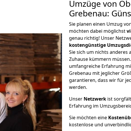
Umzüge von Ob
Grebenau: Güns
Sie planen einen Umzug v
möchten dabei möglichst
v
genau richtig! Unser Netzw
kostengünstige Umzugsdi
Sie sich um nichts anderes 
Zuhause kümmern müssen. W
umfangreiche Erfahrung m
Grebenau mit jeglicher Gr
garantieren, dass wir für j
werden.
Unser
Netzwerk
ist sorgfäl
Erfahrung im Umzugsberei
Sie möchten eine
Kostenüb
kostenlose und unverbindli