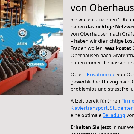
von Oberhaus
Sie wollen umziehen? Ob um
haben das
richtige Netzw
von Oberhausen nach Gräfen
– haben wir die richtige Lö
Fragen wollen,
was kostet
Oberhausen nach Gräfenthal
haben immer die passende A
Ob ein
Privatumzug
von Obe
gewerblicher Umzug nach G
problemlos und stressfrei 
Allzeit bereit für Ihren
Firm
Klaviertransport
,
Studente
eine optimale
Beiladung
von
Erhalten Sie jetzt
in nur we