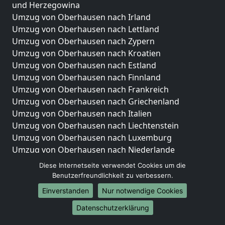
und Herzegowina
Umzug von Oberhausen nach Irland
Umzug von Oberhausen nach Lettland
Umzug von Oberhausen nach Zypern
Umzug von Oberhausen nach Kroatien
Umzug von Oberhausen nach Estland
Umzug von Oberhausen nach Finnland
Umzug von Oberhausen nach Frankreich
Umzug von Oberhausen nach Griechenland
Umzug von Oberhausen nach Italien
Umzug von Oberhausen nach Liechtenstein
Umzug von Oberhausen nach Luxemburg
Umzug von Oberhausen nach Niederlande
Umzug von Oberhausen nach Norwegen
Diese Internetseite verwendet Cookies um die
Benutzerfreundlichkeit zu verbessern.
Umzüge-Deutschlandweit
Einverstanden
Nur notwendige Cookies
Umzug von Oberhausen nach Berlin
Datenschutzerklärung
Umzug von Oberhausen nach Hamburg
Umzug von Oberhausen nach München