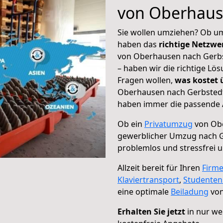
von Oberhaus
Sie wollen umziehen? Ob um
haben das
richtige Netzw
von Oberhausen nach Gerbst
– haben wir die richtige Lö
Fragen wollen,
was kostet
Oberhausen nach Gerbstedt 
haben immer die passende A
Ob ein
Privatumzug
von Obe
gewerblicher Umzug nach 
problemlos und stressfrei 
Allzeit bereit für Ihren
Firm
Klaviertransport
,
Studente
eine optimale
Beiladung
von
Erhalten Sie jetzt
in nur we