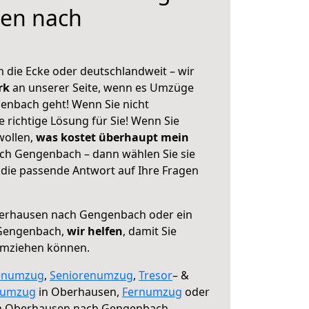
en nach
 die Ecke oder deutschlandweit – wir
erk
an unserer Seite, wenn es Umzüge
nbach geht! Wenn Sie nicht
e richtige Lösung für Sie! Wenn Sie
wollen,
was kostet überhaupt mein
h Gengenbach – dann wählen Sie sie
die passende Antwort auf Ihre Fragen
erhausen nach Gengenbach oder ein
Gengenbach,
wir helfen
, damit Sie
umziehen können.
enumzug
,
Seniorenumzug
,
Tresor
– &
numzug
in Oberhausen,
Fernumzug
oder
 Oberhausen nach Gengenbach.