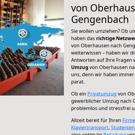
von Oberhaus
Gengenbach
Sie wollen umziehen? Ob um
haben das
richtige Netzw
von Oberhausen nach Genge
weiterwissen – haben wir di
Antworten auf Ihre Fragen 
Umzug
von Oberhausen nac
uns, denn wir haben immer 
parat.
Ob ein
Privatumzug
von Ob
gewerblicher Umzug nach 
problemlos und stressfrei 
Allzeit bereit für Ihren
Firm
Klaviertransport
,
Studente
eine optimale
Beiladung
von