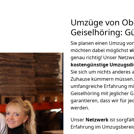
Umzüge von Ob
Geiselhöring: G
Sie planen einen Umzug vo
möchten dabei möglichst
v
genau richtig! Unser Netzw
kostengünstige Umzugsdi
Sie sich um nichts anderes 
Zuhause kümmern müssen. W
umfangreiche Erfahrung m
Geiselhöring mit jegliche
garantieren, dass wir für j
werden.
Unser
Netzwerk
ist sorgfäl
Erfahrung im Umzugsberei