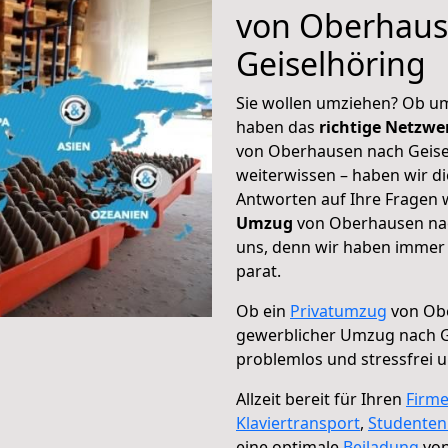
von Oberhaus
Geiselhöring
Sie wollen umziehen? Ob um
haben das
richtige Netzw
von Oberhausen nach Geisel
weiterwissen – haben wir di
Antworten auf Ihre Fragen 
Umzug
von Oberhausen nach
uns, denn wir haben immer 
parat.
Ob ein
Privatumzug
von Obe
gewerblicher Umzug nach G
problemlos und stressfrei 
Allzeit bereit für Ihren
Firm
Klaviertransport
,
Studente
eine optimale
Beiladung
von