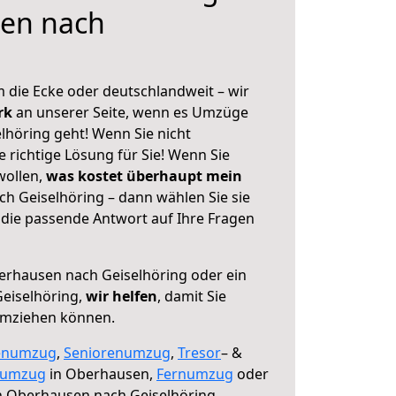
en nach
 die Ecke oder deutschlandweit – wir
erk
an unserer Seite, wenn es Umzüge
höring geht! Wenn Sie nicht
e richtige Lösung für Sie! Wenn Sie
wollen,
was kostet überhaupt mein
 Geiselhöring – dann wählen Sie sie
die passende Antwort auf Ihre Fragen
rhausen nach Geiselhöring oder ein
eiselhöring,
wir helfen
, damit Sie
umziehen können.
enumzug
,
Seniorenumzug
,
Tresor
– &
numzug
in Oberhausen,
Fernumzug
oder
 Oberhausen nach Geiselhöring.