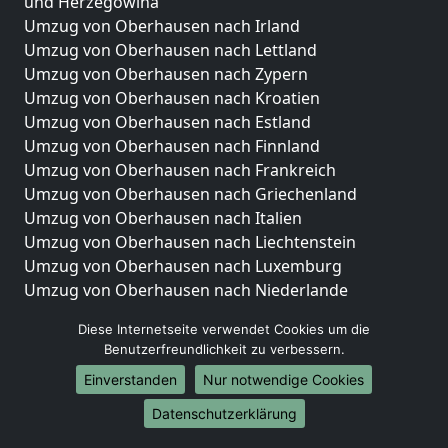
und Herzegowina
Umzug von Oberhausen nach Irland
Umzug von Oberhausen nach Lettland
Umzug von Oberhausen nach Zypern
Umzug von Oberhausen nach Kroatien
Umzug von Oberhausen nach Estland
Umzug von Oberhausen nach Finnland
Umzug von Oberhausen nach Frankreich
Umzug von Oberhausen nach Griechenland
Umzug von Oberhausen nach Italien
Umzug von Oberhausen nach Liechtenstein
Umzug von Oberhausen nach Luxemburg
Umzug von Oberhausen nach Niederlande
Umzug von Oberhausen nach Norwegen
Diese Internetseite verwendet Cookies um die
Umzüge-Deutschlandweit
Benutzerfreundlichkeit zu verbessern.
Einverstanden
Nur notwendige Cookies
Umzug von Oberhausen nach Berlin
Umzug von Oberhausen nach Hamburg
Datenschutzerklärung
Umzug von Oberhausen nach München