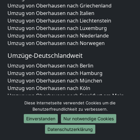
Umzug von Oberhausen nach Griechenland
Umzug von Oberhausen nach Italien
Umzug von Oberhausen nach Liechtenstein
Umzug von Oberhausen nach Luxemburg
Umzug von Oberhausen nach Niederlande
Umzug von Oberhausen nach Norwegen
Umzüge-Deutschlandweit
Umzug von Oberhausen nach Berlin
Umzug von Oberhausen nach Hamburg
Umzug von Oberhausen nach München
Umzug von Oberhausen nach Köln
Umzug von Oberhausen nach Frankfurt am Main
Umzug von Oberhausen nach Stuttgart
Diese Internetseite verwendet Cookies um die
Benutzerfreundlichkeit zu verbessern.
Umzug von Oberhausen nach Düsseldorf
Umzug von Oberhausen nach Leipzig
Einverstanden
Nur notwendige Cookies
Umzug von Oberhausen nach Dortmund
Datenschutzerklärung
Umzug von Oberhausen nach Essen