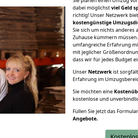
Sie planen einen Umzug vo
dabei möglichst
viel Geld 
richtig! Unser Netzwerk bi
kostengünstige Umzugsdi
Sie sich um nichts anderes 
Zuhause kümmern müssen. W
umfangreiche Erfahrung m
mit jeglicher Größenordnun
dass wir für jedes Budget 
Unser
Netzwerk
ist sorgfäl
Erfahrung im Umzugsberei
Sie möchten eine
Kostenüb
kostenlose und unverbindli
Füllen Sie jetzt das Formula
Angebote.
Kostenlos