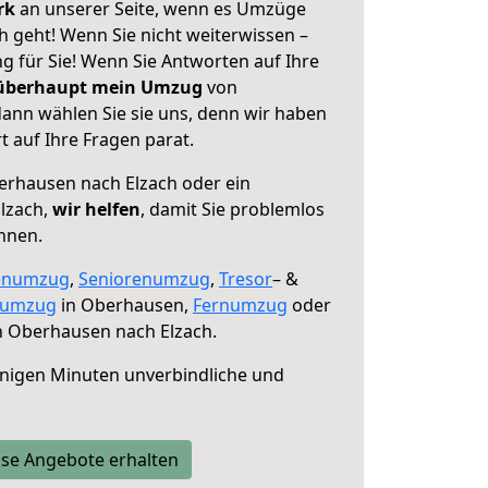
erk
an unserer Seite, wenn es Umzüge
 geht! Wenn Sie nicht weiterwissen –
ng für Sie! Wenn Sie Antworten auf Ihre
 überhaupt mein Umzug
von
ann wählen Sie sie uns, denn wir haben
 auf Ihre Fragen parat.
rhausen nach Elzach oder ein
lzach,
wir helfen
, damit Sie problemlos
nnen.
enumzug
,
Seniorenumzug
,
Tresor
– &
numzug
in Oberhausen,
Fernumzug
oder
 Oberhausen nach Elzach.
nigen Minuten unverbindliche und
se Angebote erhalten