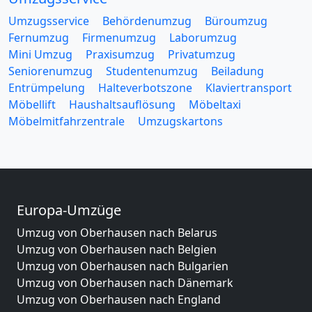
Umzugsservice
Behördenumzug
Büroumzug
Fernumzug
Firmenumzug
Laborumzug
Mini Umzug
Praxisumzug
Privatumzug
Seniorenumzug
Studentenumzug
Beiladung
Entrümpelung
Halteverbotszone
Klaviertransport
Möbellift
Haushaltsauflösung
Möbeltaxi
Möbelmitfahrzentrale
Umzugskartons
Europa-Umzüge
Umzug von Oberhausen nach Belarus
Umzug von Oberhausen nach Belgien
Umzug von Oberhausen nach Bulgarien
Umzug von Oberhausen nach Dänemark
Umzug von Oberhausen nach England