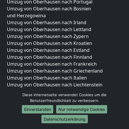
Umzug von Oberhausen nach Portugal
Umzug von Oberhausen nach Bosnien
und Herzegowina
Umzug von Oberhausen nach Irland
Umzug von Oberhausen nach Lettland
Umzug von Oberhausen nach Zypern
Umzug von Oberhausen nach Kroatien
Umzug von Oberhausen nach Estland
Umzug von Oberhausen nach Finnland
Umzug von Oberhausen nach Frankreich
Umzug von Oberhausen nach Griechenland
Umzug von Oberhausen nach Italien
Umzug von Oberhausen nach Liechtenstein
Umzug von Oberhausen nach Luxemburg
Diese Internetseite verwendet Cookies um die
Umzug von Oberhausen nach Niederlande
Benutzerfreundlichkeit zu verbessern.
Umzug von Oberhausen nach Norwegen
Einverstanden
Nur notwendige Cookies
Umzüge-Deutschlandweit
Datenschutzerklärung
Umzug von Oberhausen nach Berlin