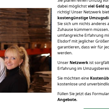
Sie planen einen Umzug vo
dabei möglichst
viel Geld 
richtig! Unser Netzwerk bi
kostengünstige Umzugsdi
Sie sich um nichts anderes 
Zuhause kümmern müssen. W
umfangreiche Erfahrung m
Elsdorf mit jeglicher Größ
garantieren, dass wir für j
werden.
Unser
Netzwerk
ist sorgfäl
Erfahrung im Umzugsberei
Sie möchten eine
Kostenüb
kostenlose und unverbindli
Füllen Sie jetzt das Formula
Angebote.