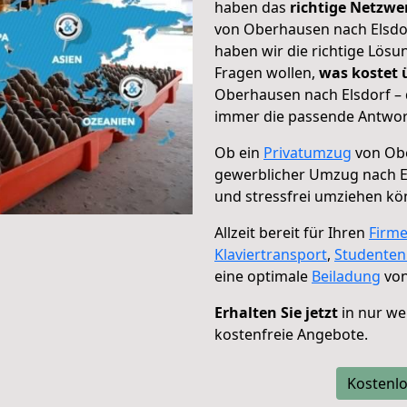
haben das
richtige Netzw
von Oberhausen nach Elsdor
haben wir die richtige Lösu
Fragen wollen,
was kostet
Oberhausen nach Elsdorf – 
immer die passende Antwort
Ob ein
Privatumzug
von Obe
gewerblicher Umzug nach E
und stressfrei umziehen kö
Allzeit bereit für Ihren
Firm
Klaviertransport
,
Studente
eine optimale
Beiladung
von
Erhalten Sie jetzt
in nur we
kostenfreie Angebote.
Kostenlo