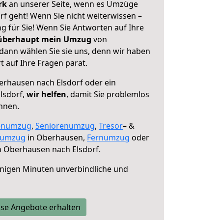
erk
an unserer Seite, wenn es Umzüge
f geht! Wenn Sie nicht weiterwissen –
ng für Sie! Wenn Sie Antworten auf Ihre
 überhaupt mein Umzug
von
dann wählen Sie sie uns, denn wir haben
 auf Ihre Fragen parat.
rhausen nach Elsdorf oder ein
lsdorf,
wir helfen
, damit Sie problemlos
nnen.
enumzug
,
Seniorenumzug
,
Tresor
– &
numzug
in Oberhausen,
Fernumzug
oder
 Oberhausen nach Elsdorf.
nigen Minuten unverbindliche und
se Angebote erhalten