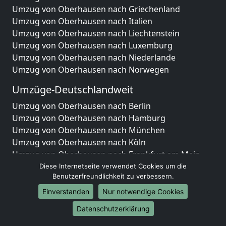
Umzug von Oberhausen nach Griechenland
Umzug von Oberhausen nach Italien
Umzug von Oberhausen nach Liechtenstein
Umzug von Oberhausen nach Luxemburg
Umzug von Oberhausen nach Niederlande
Umzug von Oberhausen nach Norwegen
Umzüge-Deutschlandweit
Umzug von Oberhausen nach Berlin
Umzug von Oberhausen nach Hamburg
Umzug von Oberhausen nach München
Umzug von Oberhausen nach Köln
Umzug von Oberhausen nach Frankfurt am Main
Umzug von Oberhausen nach Stuttgart
Diese Internetseite verwendet Cookies um die
Benutzerfreundlichkeit zu verbessern.
Umzug von Oberhausen nach Düsseldorf
Umzug von Oberhausen nach Leipzig
Einverstanden
Nur notwendige Cookies
Umzug von Oberhausen nach Dortmund
Datenschutzerklärung
Umzug von Oberhausen nach Essen