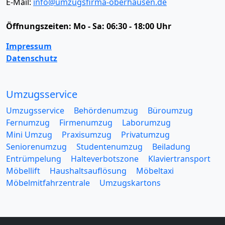
E-Mail:
info@umzugsfirma-oberhausen.de
Öffnungszeiten:
Mo - Sa: 06:30 - 18:00 Uhr
Impressum
Datenschutz
Umzugsservice
Umzugsservice
Behördenumzug
Büroumzug
Fernumzug
Firmenumzug
Laborumzug
Mini Umzug
Praxisumzug
Privatumzug
Seniorenumzug
Studentenumzug
Beiladung
Entrümpelung
Halteverbotszone
Klaviertransport
Möbellift
Haushaltsauflösung
Möbeltaxi
Möbelmitfahrzentrale
Umzugskartons