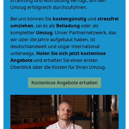
Erfahrung und Ausrüstung verfügt, um den
Umzug erfolgreich durchzuführen.
Bei uns können Sie
kostengünstig
und
stressfrei
umziehen
, sei es als
Beiladung
oder als
kompletter
Umzug
. Unser Partnernetzwerk, das
wir über die Jahre aufgebaut haben, ist
deutschlandweit und sogar international
unterwegs.
Holen Sie sich jetzt kostenlose
Angebote
und erhalten Sie einen ersten
Überblick über die Kosten für Ihren Umzug.
Kostenlose Angebote erhalten