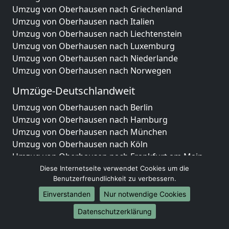
Umzug von Oberhausen nach Griechenland
Umzug von Oberhausen nach Italien
Umzug von Oberhausen nach Liechtenstein
Umzug von Oberhausen nach Luxemburg
Umzug von Oberhausen nach Niederlande
Umzug von Oberhausen nach Norwegen
Umzüge-Deutschlandweit
Umzug von Oberhausen nach Berlin
Umzug von Oberhausen nach Hamburg
Umzug von Oberhausen nach München
Umzug von Oberhausen nach Köln
Umzug von Oberhausen nach Frankfurt am Main
Umzug von Oberhausen nach Stuttgart
Diese Internetseite verwendet Cookies um die
Benutzerfreundlichkeit zu verbessern.
Umzug von Oberhausen nach Düsseldorf
Umzug von Oberhausen nach Leipzig
Einverstanden
Nur notwendige Cookies
Umzug von Oberhausen nach Dortmund
Datenschutzerklärung
Umzug von Oberhausen nach Essen