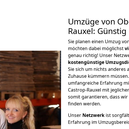
Umzüge von Obe
Rauxel: Günstig
Sie planen einen Umzug vo
möchten dabei möglichst
v
genau richtig! Unser Netzw
kostengünstige Umzugsdi
Sie sich um nichts anderes 
Zuhause kümmern müssen. W
umfangreiche Erfahrung m
Castrop-Rauxel mit jeglic
somit garantieren, dass wi
finden werden.
Unser
Netzwerk
ist sorgfäl
Erfahrung im Umzugsberei