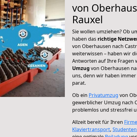
von Oberhaus
Rauxel
Sie wollen umziehen? Ob um
haben das
richtige Netzw
von Oberhausen nach Castro
weiterwissen – haben wir di
Antworten auf Ihre Fragen 
Umzug
von Oberhausen nach
uns, denn wir haben immer 
parat.
Ob ein
Privatumzug
von Obe
gewerblicher Umzug nach C
problemlos und stressfrei 
Allzeit bereit für Ihren
Firm
Klaviertransport
,
Studente
eine optimale
Beiladung
von