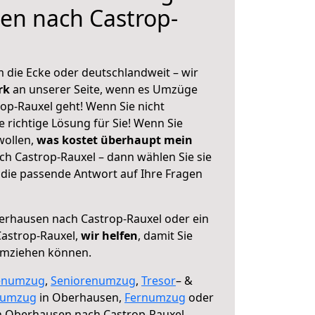
en nach Castrop-
 die Ecke oder deutschlandweit – wir
erk
an unserer Seite, wenn es Umzüge
p-Rauxel geht! Wenn Sie nicht
e richtige Lösung für Sie! Wenn Sie
wollen,
was kostet überhaupt mein
 Castrop-Rauxel – dann wählen Sie sie
die passende Antwort auf Ihre Fragen
rhausen nach Castrop-Rauxel oder ein
astrop-Rauxel,
wir helfen
, damit Sie
umziehen können.
enumzug
,
Seniorenumzug
,
Tresor
– &
numzug
in Oberhausen,
Fernumzug
oder
 Oberhausen nach Castrop-Rauxel.