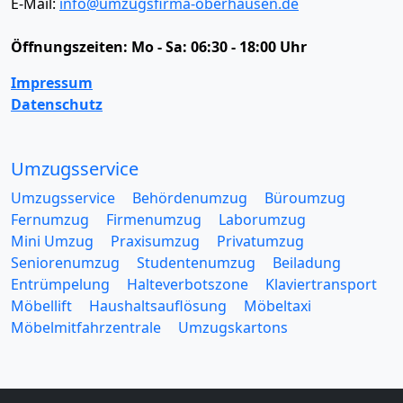
E-Mail:
info@umzugsfirma-oberhausen.de
Öffnungszeiten:
Mo - Sa: 06:30 - 18:00 Uhr
Impressum
Datenschutz
Umzugsservice
Umzugsservice
Behördenumzug
Büroumzug
Fernumzug
Firmenumzug
Laborumzug
Mini Umzug
Praxisumzug
Privatumzug
Seniorenumzug
Studentenumzug
Beiladung
Entrümpelung
Halteverbotszone
Klaviertransport
Möbellift
Haushaltsauflösung
Möbeltaxi
Möbelmitfahrzentrale
Umzugskartons