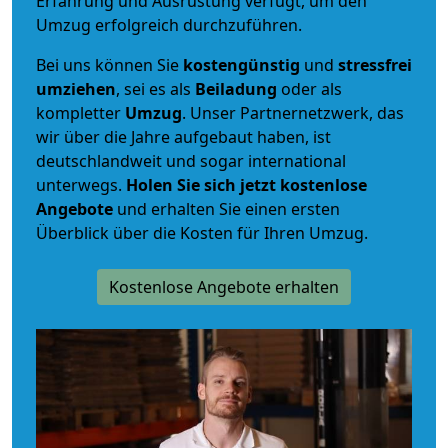
Erfahrung und Ausrüstung verfügt, um den
Umzug erfolgreich durchzuführen.
Bei uns können Sie
kostengünstig
und
stressfrei
umziehen
, sei es als
Beiladung
oder als
kompletter
Umzug
. Unser Partnernetzwerk, das
wir über die Jahre aufgebaut haben, ist
deutschlandweit und sogar international
unterwegs.
Holen Sie sich jetzt kostenlose
Angebote
und erhalten Sie einen ersten
Überblick über die Kosten für Ihren Umzug.
Kostenlose Angebote erhalten