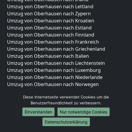
Umzug von Oberhausen nach Lettland
Umzug von Oberhausen nach Zypern
Umzug von Oberhausen nach Kroatien
Umzug von Oberhausen nach Estland
Umzug von Oberhausen nach Finnland
Umzug von Oberhausen nach Frankreich
Umzug von Oberhausen nach Griechenland
Umzug von Oberhausen nach Italien
Umzug von Oberhausen nach Liechtenstein
Umzug von Oberhausen nach Luxemburg
Umzug von Oberhausen nach Niederlande
Umzug von Oberhausen nach Norwegen
Umzüge-Deutschlandweit
Diese Internetseite verwendet Cookies um die
Benutzerfreundlichkeit zu verbessern.
Umzug von Oberhausen nach Berlin
Umzug von Oberhausen nach Hamburg
Einverstanden
Nur notwendige Cookies
Umzug von Oberhausen nach München
Datenschutzerklärung
Umzug von Oberhausen nach Köln